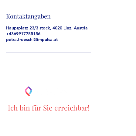
Kontaktangaben
Hauptplatz 23/3 stock, 4020 Linz, Austria
+4369917755156
petra.froeschl@impulsa.at
Ich bin für Sie erreichbar!
Mag. (FH) Petra Fröschl
MA MSc
E-Mail:
coaching@impulsa.at
Telefon:
+43 699 177 55 156