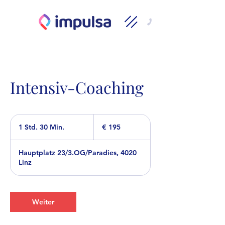
Intensiv-Coaching
195
Euro
1 Std. 30 Min.
1
€ 195
S
t
Hauptplatz 23/3.OG/Paradies, 4020
d
Linz
3
0
M
i
Weiter
n
.