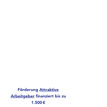
Vorträge
Inspiration für Veränderung
Mit meinen Impuls-Vorträgen
erhalten Sie wertvolle
Anregungen, die Ihre Denkweise
und Handlungsstrategien positiv
verändern.
> Aktuelle Themen
Förderung
Attraktive
Arbeitgeber
finanziert bis zu
1.500 €