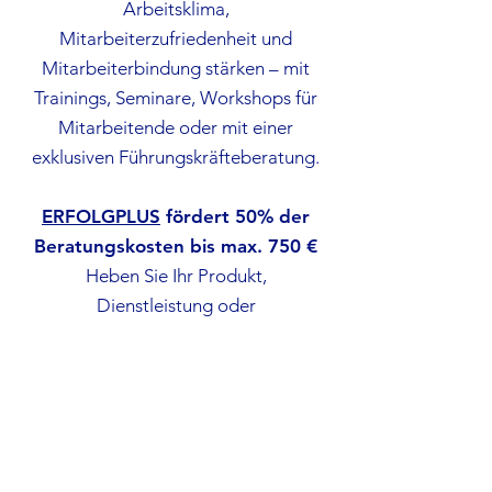
Arbeitsklima,
Mitarbeiterzufriedenheit und
Mitarbeiterbindung stärken – mit
Trainings, Seminare, Workshops für
Mitarbeitende oder mit einer
exklusiven Führungskräfteberatung.
ERFOLGPLUS
fördert 50% der
Beratungskosten bis max. 750 €
Heben Sie Ihr Produkt,
Dienstleistung oder
Geschäftsmodell auf das nächste
Level
und entwickeln Sie kreative
Ideen in einem Design Thinking
Workshop zusammen mit Ihrem
Team.