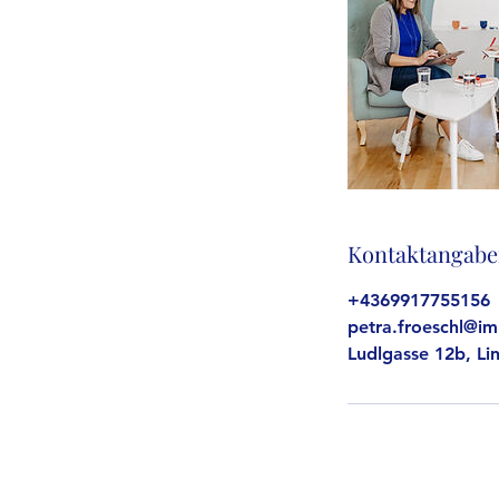
Kontaktangab
+4369917755156
petra.froeschl@im
Ludlgasse 12b, Lin