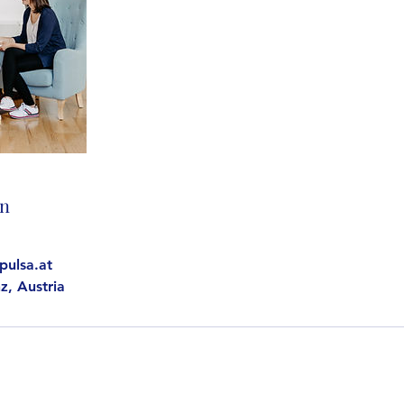
en
pulsa.at
z, Austria