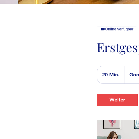
Online verfügbar
Erstges
20 Min.
2
Goo
0
M
i
Weiter
n
.